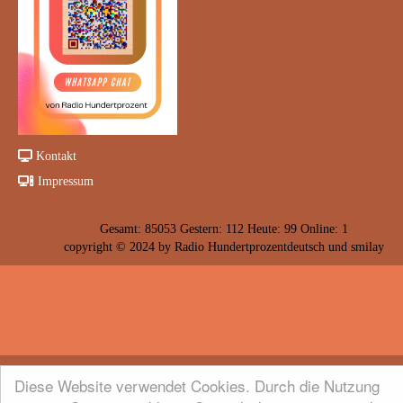
Kontakt
Impressum
Gesamt: 85053 Gestern: 112 Heute: 99 Online: 1
copyright © 2024 by
R
adio Hundertprozentdeutsch und smilay
Diese Website verwendet Cookies. Durch die Nutzung